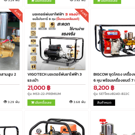
3.24 พัน
3.43 พัน
เลือกซื้อเลย
เลือกซื้อเลย
ส่งฟรี
ส่งฟรี
นค้า
รายละเอียดสินค้า
รายละเอียดสินค
าสามสูบ 2
VIGOTECH มอเตอร์พ่นยาไฟฟ้า 3
BIGCOW ชุดโครง เครื่อง
แรงม้า
6 หุน พร้อมเครื่องยนต์ 7
21,000 ฿
8,200 ฿
รุ่น: MS3-22-PREMIUM
รุ่น: SETโครงB240-B22C
3.29 พัน
3.68 พัน
เลือกซื้อเลย
สินค้าหมด