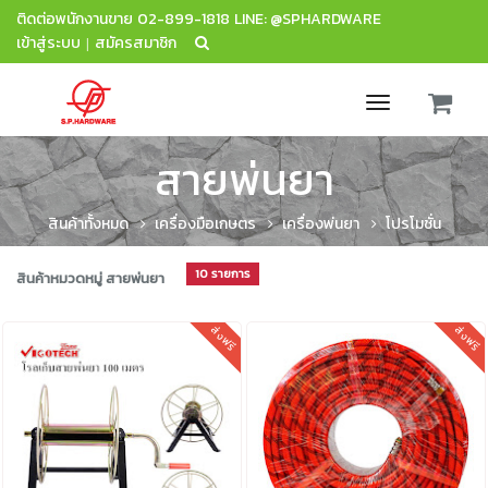
ติดต่อพนักงานขาย
02-899-1818
LINE: @SPHARDWARE
เข้าสู่ระบบ
สมัครสมาชิก
|
Toggle
navigation
สายพ่นยา
สินค้าทั้งหมด
เครื่องมือเกษตร
เครื่องพ่นยา
โปรโมชั่น
10 รายการ
สินค้าหมวดหมู่ สายพ่นยา
ส่งฟรี
ส่งฟรี