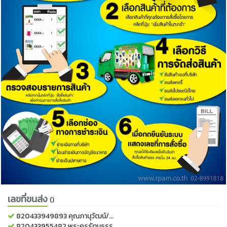
เลขที่ขนส่ง
()
820433949893
คุณภานุวัฒน์/...
820433955482
พระครูรัตนธรร...