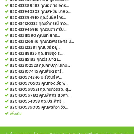
820433889483
คุณอดิศร อัคร...
820433940303
คุณสหชัย มาสง...
820433894910
คุณวันชัย ไกร...
820434120332
คุณอำภรณ์ ทาว...
820433946916
คุณวนิดา ศรีบ...
820432111590
คุณนที สิทธิ...
820432126846
คุณณวพรรษศร บ...
820432123291
คุณนุชรี อยู่...
820432119835
คุณสายรุ้ง ริ...
820432115182
คุณวีระชาติ เ...
820432102523
คุณกฤษฎา เอกป...
820432107445
คุณสันติ อารั...
820430574246
บ.รีเจ้นท์ พั...
820430570503
คุณทองเจือ พิ...
820430568521
คุณกนกวรรณ สุ...
820430567132
คุณพัสกร สงสา...
820430554893
คุณประสิทธิ์ ...
820430536085
คุณพรทิวา จิ๋ว...
เพิ่มเติม