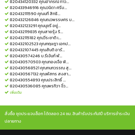
820434120332
คุณอำภรณ์ ทาว...
820433946916
คุณวนิดา ศรีบ...
820432111590
คุณนที สิทธิ...
820432126846
คุณณวพรรษศร บ...
820432123291
คุณนุชรี อยู่...
820432119835
คุณสายรุ้ง ริ...
820432115182
คุณวีระชาติ เ...
820432102523
คุณกฤษฎา เอกป...
820432107445
คุณสันติ อารั...
820430574246
บ.รีเจ้นท์ พั...
820430570503
คุณทองเจือ พิ...
820430568521
คุณกนกวรรณ สุ...
820430567132
คุณพัสกร สงสา...
820430554893
คุณประสิทธิ์ ...
820430536085
คุณพรทิวา จิ๋ว...
เพิ่มเติม
สั่งซื้อ ชุดประแจบล็อก ได้ตลอด 24 ชม. สินค้ารับประกัน1ปี บริการชำระเงิน
ปลายทาง