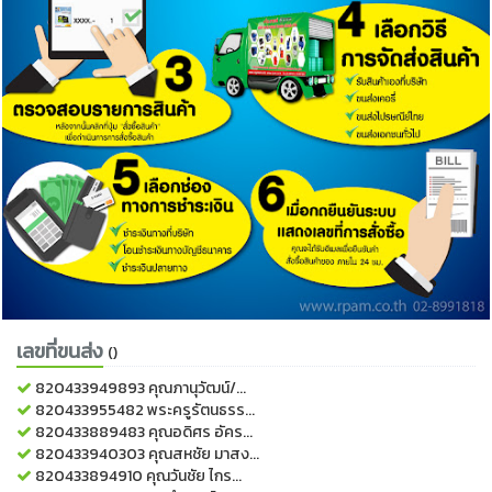
เลขที่ขนส่ง
()
820433949893
คุณภานุวัฒน์/...
820433955482
พระครูรัตนธรร...
820433889483
คุณอดิศร อัคร...
820433940303
คุณสหชัย มาสง...
820433894910
คุณวันชัย ไกร...