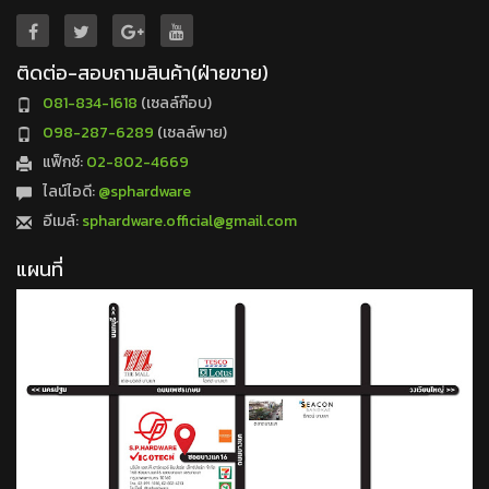
ติดต่อ-สอบถามสินค้า(ฝ่ายขาย)
081-834-1618
(เซลล์ก๊อบ)
098-287-6289
(เซลล์พาย)
แฟ็กซ์:
02-802-4669
ไลน์ไอดี:
@sphardware
อีเมล์:
sphardware.official@gmail.com
แผนที่