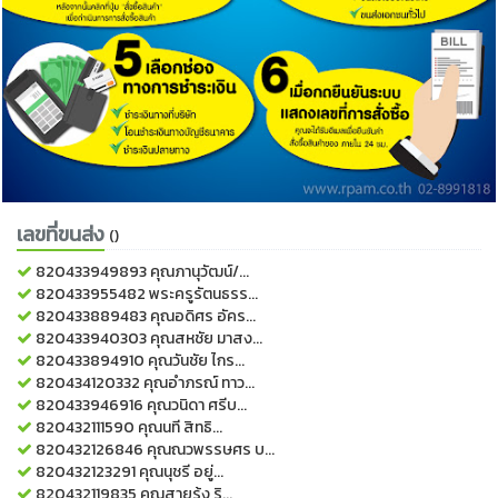
เลขที่ขนส่ง
()
820433949893
คุณภานุวัฒน์/...
820433955482
พระครูรัตนธรร...
820433889483
คุณอดิศร อัคร...
820433940303
คุณสหชัย มาสง...
820433894910
คุณวันชัย ไกร...
820434120332
คุณอำภรณ์ ทาว...
820433946916
คุณวนิดา ศรีบ...
820432111590
คุณนที สิทธิ...
820432126846
คุณณวพรรษศร บ...
820432123291
คุณนุชรี อยู่...
820432119835
คุณสายรุ้ง ริ...