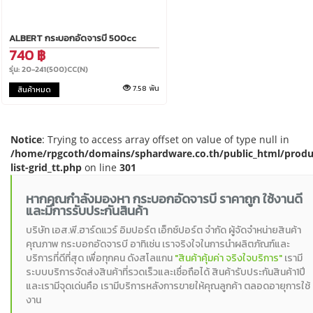
ALBERT กระบอกอัดจารบี 500cc
740 ฿
รุ่น: 20-241(500)CC(N)
7.58 พัน
สินค้าหมด
Notice
: Trying to access array offset on value of type null in
/home/rpgcoth/domains/sphardware.co.th/public_html/produ
list-grid_tt.php
on line
301
หากคุณกำลังมองหา กระบอกอัดจารบี ราคาถูก ใช้งานดี
และมีการรับประกันสินค้า
บริษัท เอส.พี.ฮาร์ดแวร์ อิมปอร์ต เอ็กซ์ปอร์ต จำกัด ผู้จัดจำหน่ายสินค้า
คุณภาพ กระบอกอัดจารบี อาทิเช่น เราจริงใจในการนำผลิตภัณฑ์และ
บริการที่ดีที่สุด เพื่อทุกคน ดังสโลแกน
"สินค้าคุ้มค่า จริงใจบริการ"
เรามี
ระบบบริการจัดส่งสินค้าที่รวดเร็วและเชื่อถือได้ สินค้ารับประกันสินค้า1ปี
และเรามีจุดเด่นคือ เรามีบริการหลังการขายให้คุณลูกค้า ตลอดอายุการใช้
งาน