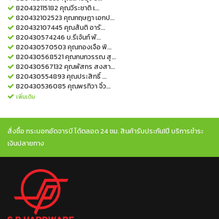
820432115182
คุณวีระชาติ เ...
820432102523
คุณกฤษฎา เอกป...
820432107445
คุณสันติ อารั...
820430574246
บ.รีเจ้นท์ พั...
820430570503
คุณทองเจือ พิ...
820430568521
คุณกนกวรรณ สุ...
820430567132
คุณพัสกร สงสา...
820430554893
คุณประสิทธิ์ ...
820430536085
คุณพรทิวา จิ๋ว...
เพิ่มเติม
สั่งซื้อ กระบอกอัดจารบี ได้ตลอด 24 ชม. สินค้ารับประกัน1ปี บริการชำระ
เงินปลายทาง