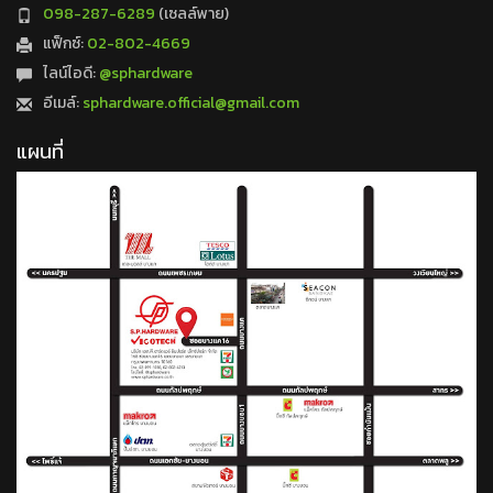
098-287-6289
(เซลล์พาย)
แฟ็กซ์:
02-802-4669
ไลน์ไอดี:
@sphardware
อีเมล์:
sphardware.official@gmail.com
แผนที่