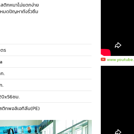
ลาสติกหนาไม่แตกง่าย
หมดปัญหาถังรั่วซึม
ิตร
www.youtube
a
กก.
ก.
20x56ซม.
ติกพอลิเอทิลีน(PE)