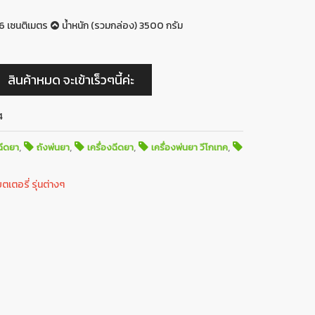
6 เซนติเมตร
น้ำหนัก (รวมกล่อง) 3500 กรัม
สินค้าหมด จะเข้าเร็วๆนี้ค่ะ
4
,
,
,
,
ฉีดยา
ถังพ่นยา
เครื่องฉีดยา
เครื่องพ่นยา วีโกเทค
เตอรี่ รุ่นต่างๆ