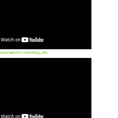
.com/watch?v=3stHOqQ_4Kc