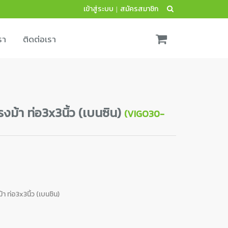
เข้าสู่ระบบ
สมัครสมาชิก
|
รา
ติดต่อเรา
รงม้า ท่อ3x3นิ้ว (เบนซิน)
(VIGO30-
 ท่อ3x3นิ้ว (เบนซิน)