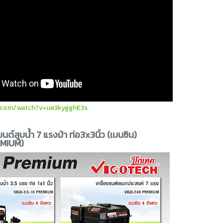
.com/watch?v=ue3kygghE3s
งยนต์สูบน้ำ 7 แรงม้า ท่อ3x3นิ้ว (เบนซิน)
MIUM)