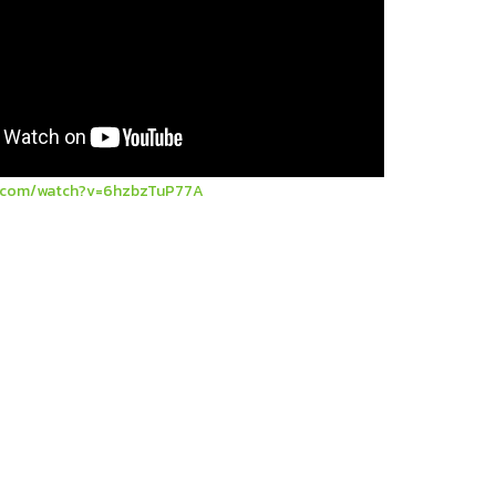
.com/watch?v=6hzbzTuP77A