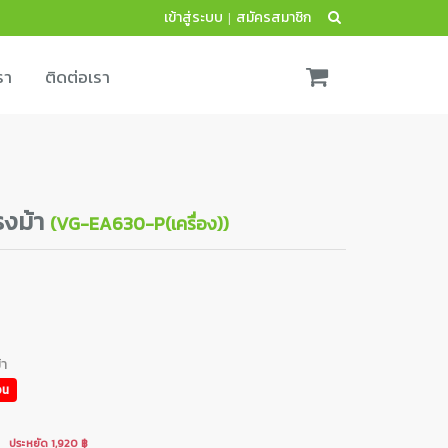
เข้าสู่ระบบ
สมัครสมาชิก
|
รา
ติดต่อเรา
แรงม้า
(VG-EA630-P(เครื่อง))
้า
อน
ประหยัด 1,920 ฿