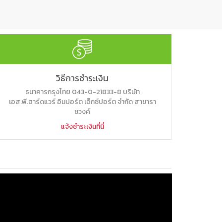
วิธีการชำระเงิน
ธนาคารกรุงไทย 043-0-21833-8 บริษัท
เอส.พี.ฮาร์ดแวร์ อิมปอร์ต เอ็กซ์ปอร์ต จำกัด สาขารา
ชวงค์
แจ้งชำระเงินที่นี่