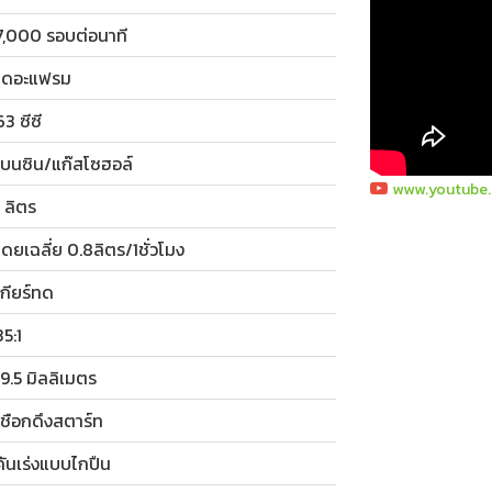
 7,000 รอบต่อนาที
 ไดอะแฟรม
63 ซีซี
 เบนซิน/แก๊สโซฮอล์
www.youtube
1 ลิตร
 โดยเฉลี่ย 0.8ลิตร/1ชั่วโมง
 เกียร์ทด
35:1
 19.5 มิลลิเมตร
 เชือกดึงสตาร์ท
 คันเร่งแบบไกปืน