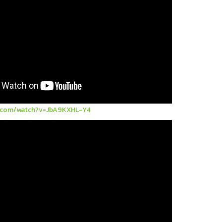
.com/watch?v=JbA9KXHL-Y4