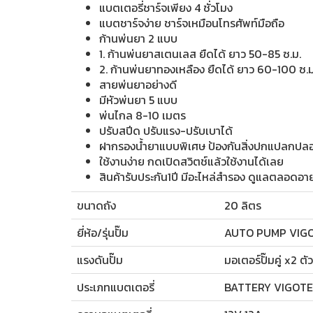
แบตเตอรี่ชาร์จเพียง 4 ชั่วโมง
แบตชาร์จง่าย ชาร์จเหมือนโทรศัพท์มือถือ
ก้านพ่นยา 2 แบบ
1. ก้านพ่นยาสเตนเลส ยืดได้ ยาว 50-85 ซ.ม.
2. ก้านพ่นยาทองเหลือง ยืดได้ ยาว 60-100 ซ.ม
สายพ่นยาอย่างดี
มีหัวพ่นยา 5 แบบ
พ่นไกล 8-10 เมตร
ปรับสปีด ปรับแรง-ปรับเบาได้
ฝากรองน้ำยาแบบพิเศษ ป้องกันสิ่งปกแปลกปลอม
ใช้งานง่าย กดเปิดสวิตช์แล้วใช้งานได้เลย
สินค้ารับประกัน1ปี มีอะไหล่สำรอง ดูแลตลอดอาย
ขนาดถัง
20 ลิตร
ยี่ห้อ/รุ่นปั๊ม
AUTO PUMP VIG
แรงดันปั๊ม
มอเตอร์ปั๊มคู่ x2 ตั
ประเภทแบตเตอรี่
BATTERY VIGOT