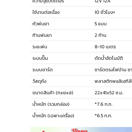
ความจุแบตเตอรี่
12V 12A
ใช้งานต่อเนื่อง
10 ชั่วโมง+
หัวพ่นยา
5 แบบ
ก้านพ่นยา
2 ก้าน
ระยะพ่น
8-10 เมตร
ระบบปั๊ม
ตัดน้ำอัตโนมัติ
ระบบชาร์ต
ชาร์ตตรงไฟบ้าน ชา
วัสดุถัง
พลาสติกพอลิเอทิลี
ขนาดสินค้า (กxยxส)
22x41x52 ซ.ม.
น้ำหนัก (รวมกล่อง)
*7.6 ก.ก.
น้ำหนัก (เฉพาะเครื่อง)
*6.5 ก.ก.