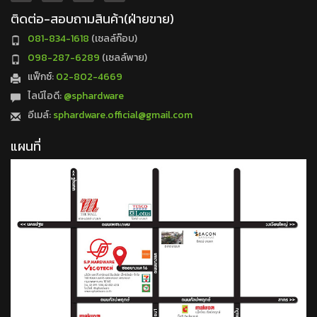
ติดต่อ-สอบถามสินค้า(ฝ่ายขาย)
081-834-1618
(เซลล์ก๊อบ)
098-287-6289
(เซลล์พาย)
แฟ็กซ์:
02-802-4669
ไลน์ไอดี:
@sphardware
อีเมล์:
sphardware.official@gmail.com
แผนที่