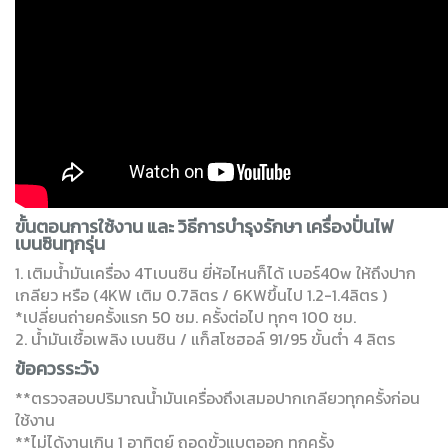
ขั้นตอนการใช้งาน และ วิธีการบำรุงรักษา เครื่องปั่นไฟ
เบนซินทุกรุ่น
1. เติมน้ำมันเครื่อง 4Tเบนซิน ยี่ห้อไหนก็ได้ เบอร์40w ให้ถึงปาก
เกลียว หรือ (4KW เติม 0.7ลิตร / 6KWขึ้นไป 1.2-1.4ลิตร )
*เปลี่ยนถ่ายครั้งแรก 50 ชม. ครั้งต่อไป ทุกๆ 100 ชม.
2. น้ำมันเชื้อเพลิง เบนซิน / แก็สโซฮอล์ 91/95 ขั้นต่ำ 4 ลิตร
ข้อควรระวัง
**ตรวจสอบปริมาณน้ำมันเครื่องถึงเสมอปากเกลียวทุกครั้งก่อน
ใช้งาน
**ไม่ได้งานเกิน 1 อาทิตย์ ถอดขั้วแบตออก ทุกครั้ง