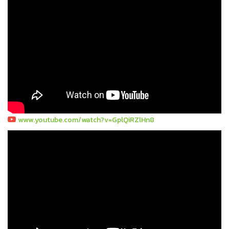
www.youtube.com/watch?v=GplQiRZlHn8