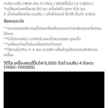
เกลียว หรือ (4KW เติม 0.7ลิตร / 6KWขึ้นไป 1.2-1.4ลิตร )
*เปลี่ยนถ่ายครั้งแรก 50 ชม. ครั้งต่อไป ทุกๆ 100 ชม.
2. น้ำมันเชื้อเพลิง เบนซิน / แก็สโซฮอล์ 91/95 ขั้นต่ำ 4 ลิตร
ข้อควรระวัง
**ตรวจสอบปริมาณน้ำมันเครื่องถึงเสมอปากเกลียวทุกครั้งก่อน
ใช้งาน
**ไม่ได้งานเกิน 1 อาทิตย์ ถอดขั้วแบตออก ทุกครั้ง
**เปลี่ยนถ่ายน้ำมันเครื่องตามกำหนด
**ใช้งานไม่เกิน 3-4 ชม. ควรพัก เพื่อบำรุงรักษาประสิทธิภาพ
เครื่อง
วีดีโอ เครื่องยนต์ปั่นไฟ 6,000 วัตต์ เบนซิน 4 จังหวะ
(VIGO-7000KS)