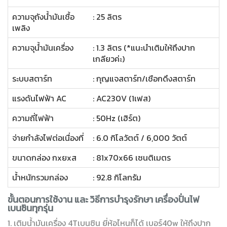
ความจุถังน้ำมันเชื้อ
: 25 ลิตร
เพลิง
ความจุน้ำมันเครื่อง
: 1.3 ลิตร (*แนะนำเติมให้ถึงปาก
เกลียวค่ะ)
ระบบสตาร์ท
: กุญแจสตาร์ท/เชือกดึงสตาร์ท
แรงดันไฟฟ้า AC
: AC230V (1เฟส)
ความถี่ไฟฟ้า
: 50Hz (เฮิร์ต)
จ่ายกำลังไฟต่อเนื่องที่
: 6.0 กิโลวัตต์ / 6,000 วัตต์
ขนาดกล่อง กxยxส
: 81x70x66 เซนติเมตร
น้ำหนักรวมกล่อง
: 92.8 กิโลกรัม
ขั้นตอนการใช้งาน และ วิธีการบำรุงรักษา เครื่องปั่นไฟ
เบนซินทุกรุ่น
1. เติมน้ำมันเครื่อง 4Tเบนซิน ยี่ห้อไหนก็ได้ เบอร์40w ให้ถึงปาก